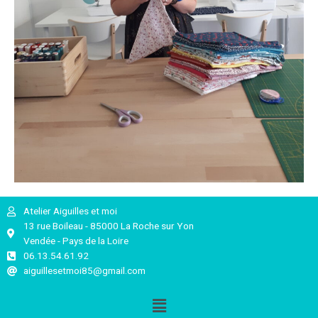
Atelier Aiguilles et moi
13 rue Boileau - 85000 La Roche sur Yon
Vendée - Pays de la Loire
06.13.54.61.92
aiguillesetmoi85@gmail.com