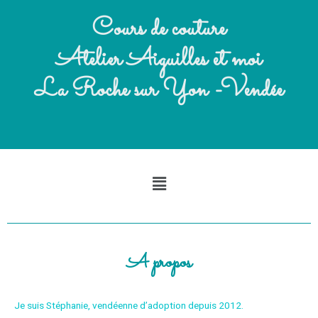
Cours de couture
Atelier Aiguilles et moi
La Roche sur Yon -Vendée
A propos
Je suis Stéphanie, vendéenne d’adoption depuis 2012.