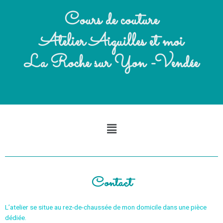
Cours de couture
Atelier Aiguilles et moi
La Roche sur Yon -Vendée
Contact
L’atelier se situe au rez-de-chaussée de mon domicile dans une pièce
dédiée.