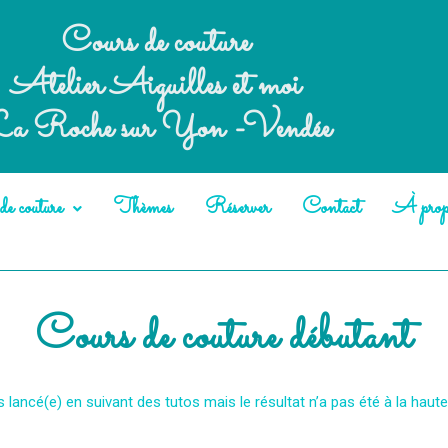
Cours de couture
Atelier Aiguilles et moi
a Roche sur Yon -Vendée
e couture
Thèmes
Réserver
Contact
À prop
Cours de couture débutant
lancé(e) en suivant des tutos mais le résultat n’a pas été à la haute