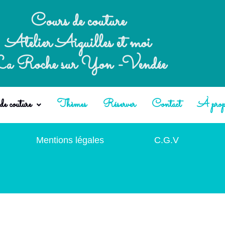
Cours de couture
Atelier Aiguilles et moi
a Roche sur Yon -Vendée
e couture
Thèmes
Réserver
Contact
À prop
Mentions légales
C.G.V