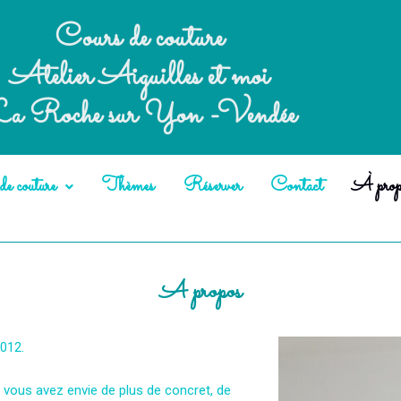
Cours de couture
Atelier Aiguilles et moi
a Roche sur Yon -Vendée
e couture
Thèmes
Réserver
Contact
À prop
A propos
012.
vous avez envie de plus de concret, de