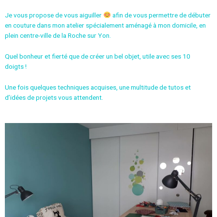
Je vous propose de vous aiguiller
afin de vous permettre de débuter
en couture dans mon atelier spécialement aménagé à mon domicile, en
plein centre-ville de la Roche sur Yon.
Quel bonheur et fierté que de créer un bel objet, utile avec ses 10
doigts !
Une fois quelques techniques acquises, une multitude de tutos et
d’idées de projets vous attendent.