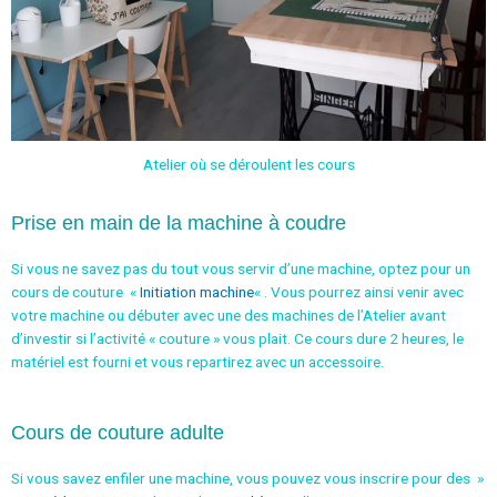
Atelier où se déroulent les cours
Prise en main de la machine à coudre
Si vous ne savez pas du tout vous servir d’une machine, optez pour un
cours de couture «
Initiation machine
« . Vous pourrez ainsi venir avec
votre machine ou débuter avec une des machines de l’Atelier avant
d’investir si l’activité « couture » vous plait. Ce cours dure 2 heures, le
matériel est fourni et vous repartirez avec un accessoire.
Cours de couture adulte
Si vous savez enfiler une machine, vous pouvez vous inscrire pour des »